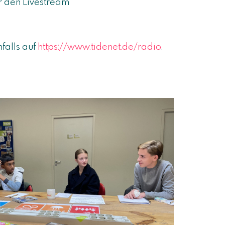
r den Livestream
nfalls auf
https://www.tidenet.de/radi
o
.