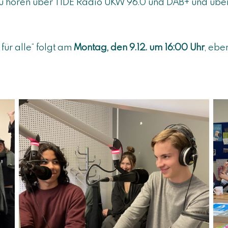
t zu hören über TIDE Radio UKW 96.0 und DAB+ und übe
ür alle“ folgt am
Montag, den 9.12. um 16:00 Uhr
, ebe