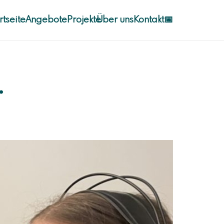
rtseite
Angebote
Projekte
Über uns
Kontakt
📅
.