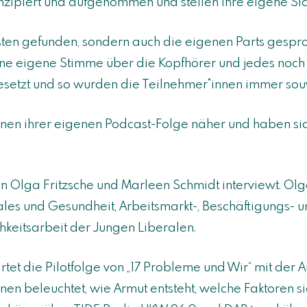
zipiert und aufgenommen und stellen ihre eigene Sic
ssten gefunden, sondern auch die eigenen Parts gesp
e eigene Stimme über die Kopfhörer und jedes noch 
gesetzt und so wurden die Teilnehmer*innen immer sou
*innen ihrer eigenen Podcast-Folge näher und haben si
n Olga Fritzsche und Marleen Schmidt interviewt. Olga
ziales und Gesundheit, Arbeitsmarkt-, Beschäftigungs- 
chkeitsarbeit der Jungen Liberalen.
tartet die Pilotfolge von „17 Probleme und Wir“ mit de
en beleuchtet, wie Armut entsteht, welche Faktoren sie 