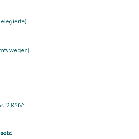
elegierte)
Amts wegen)
s. 2 RStV:
setz: