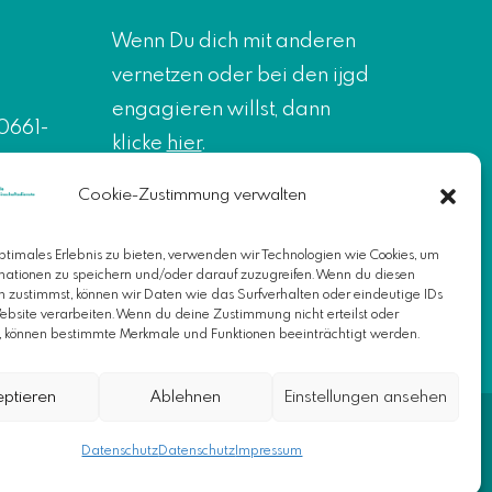
Wenn Du dich mit anderen
vernetzen oder bei den ijgd
engagieren willst, dann
0661-
klicke
hier
.
Hier
findest du jederzeit
350
Cookie-Zustimmung verwalten
Unterstützung und Infos zu
ptimales Erlebnis zu bieten, verwenden wir Technologien wie Cookies, um
allen Formen von
mationen zu speichern und/oder darauf zuzugreifen. Wenn du diesen
Diskriminierung.
n zustimmst, können wir Daten wie das Surfverhalten oder eindeutige IDs
Website verarbeiten. Wenn du deine Zustimmung nicht erteilst oder
t, können bestimmte Merkmale und Funktionen beeinträchtigt werden.
eptieren
Ablehnen
Einstellungen ansehen
Impressum
|
Datenschutz
Datenschutz
Datenschutz
Impressum