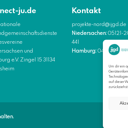
nect-ju.de
Kontakt
nationale
projekte-nord@ijgd.de
dgemeinschaftsdienste
Niedersachen:
05121-2
esvereine
441
ersachsen und
Hamburg:
040-570184
rg e.V. Zingel 15 31134
Um dir ein o
esheim
Geräteinfor
Technologie
auf dieser 
zurückziehs
Akz
alten.