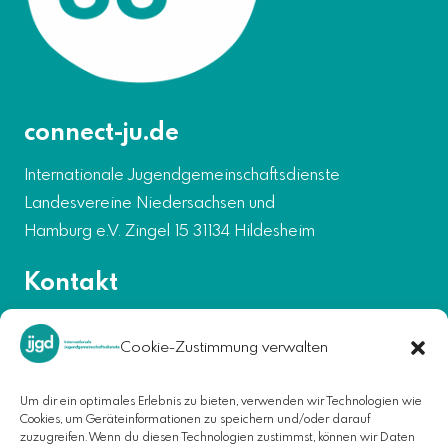
connect-ju.de
Internationale Jugendgemeinschaftsdienste
Landesvereine Niedersachsen und
Hamburg e.V. Zingel 15 31134 Hildesheim
Kontakt
projekte-nord@ijgd.de
Cookie-Zustimmung verwalten
Niedersachen:
05121-20661-441
Hamburg:
040-570184350
Um dir ein optimales Erlebnis zu bieten, verwenden wir Technologien wie
Cookies, um Geräteinformationen zu speichern und/oder darauf
Wenn Du dich mit anderen vernetzen oder bei den ijgd
zuzugreifen. Wenn du diesen Technologien zustimmst, können wir Daten