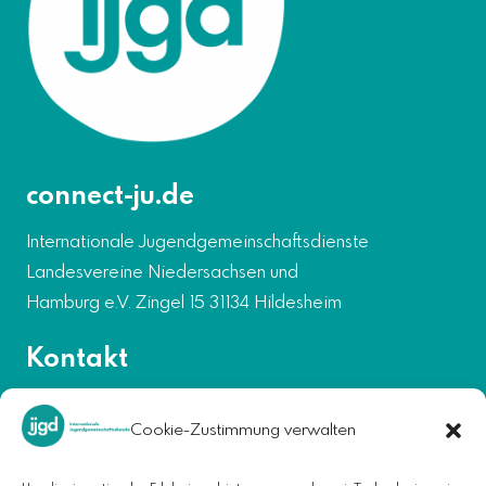
connect-ju.de
Internationale Jugendgemeinschaftsdienste
Landesvereine Niedersachsen und
Hamburg e.V. Zingel 15 31134 Hildesheim
Kontakt
projekte-nord@ijgd.de
Cookie-Zustimmung verwalten
Niedersachen:
05121-20661-441
Hamburg:
040-570184350